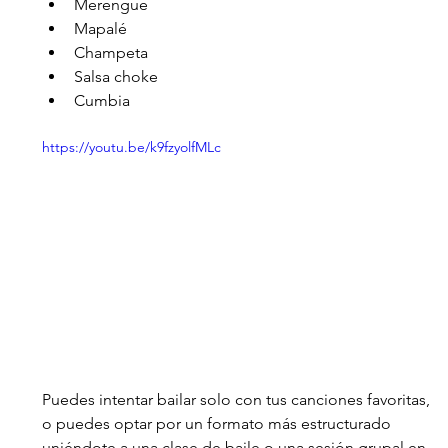
Merengue
Mapalé
Champeta
Salsa choke
Cumbia 
https://youtu.be/k9fzyolfMLc
Puedes intentar bailar solo con tus canciones favoritas, 
o puedes optar por un formato más estructurado 
uniéndote a una clase de baile o una sesión grupal en 